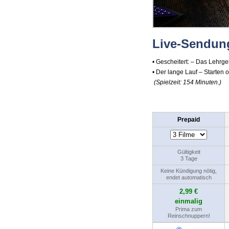
Live-Sendun
• Gescheitert: – Das Lehrgel
• Der lange Lauf – Starten 
(Spielzeit: 154 Minuten.)
Prepaid
Gültigkeit
3 Tage
Keine Kündigung nötig,
endet automatisch
2,99 €
einmalig
Prima zum
Reinschnuppern!