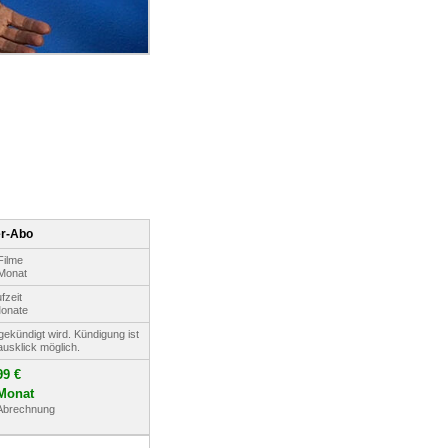
r-Abo
Filme
Monat
fzeit
onate
s gekündigt wird. Kündigung ist
ausklick möglich.
99 €
Monat
 Abrechnung