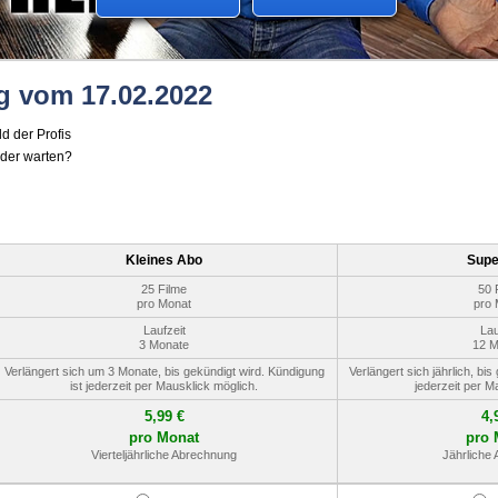
g vom 17.02.2022
d der Profis
oder warten?
Kleines Abo
Supe
25 Filme
50 
pro Monat
pro 
Laufzeit
Lau
3 Monate
12 M
Verlängert sich um 3 Monate, bis gekündigt wird. Kündigung
Verlängert sich jährlich, bi
ist jederzeit per Mausklick möglich.
jederzeit per M
5,99 €
4,
pro Monat
pro 
Vierteljährliche Abrechnung
Jährliche