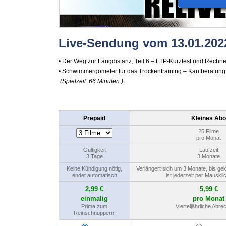
Live-Sendung vom 13.01.202
• Der Weg zur Langdistanz, Teil 6 – FTP-Kurztest und Rechne
• Schwimmergometer für das Trockentraining – Kaufberatung 
(Spielzeit: 66 Minuten.)
Prepaid
Kleines Abo
25 Filme
pro Monat
Gültigkeit
Laufzeit
3 Tage
3 Monate
Keine Kündigung nötig,
Verlängert sich um 3 Monate, bis ge
endet automatisch
ist jederzeit per Mauskli
2,99 €
5,99 €
einmalig
pro Monat
Prima zum
Vierteljährliche Abr
Reinschnuppern!