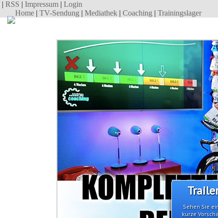
|
RSS
|
Impressum
|
Login
Home
|
TV-Sendung
|
Mediathek
|
Coaching
|
Trainingslager
Traile
Sehen Sie ei
kurze Vorsch